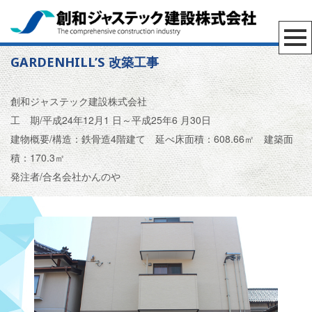
GARDENHILL’S 改築工事
創和ジャステック建設株式会社
工 期/平成24年12月1
日～平成25年6
月30日
建物概要/構造：鉄骨造4階建て 延べ床面積：608.66㎡ 建築面
積：170.3㎡
発注者/合名会社かんのや